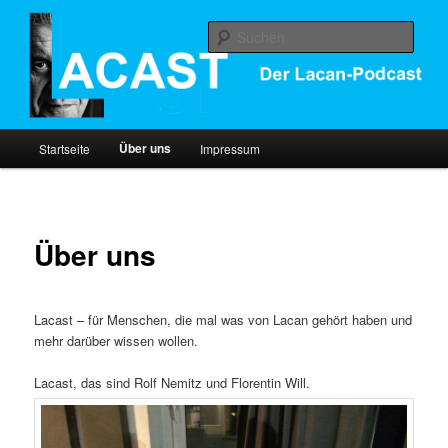
Der Lacan Podcast
Such
Lacast
Hauptmenü
Über uns
Startseite
Impressum
Zum
Inhalt
wechseln
Über uns
Lacast – für Menschen, die mal was von Lacan gehört haben und
mehr darüber wissen wollen.
Lacast, das sind Rolf Nemitz und Florentin Will.